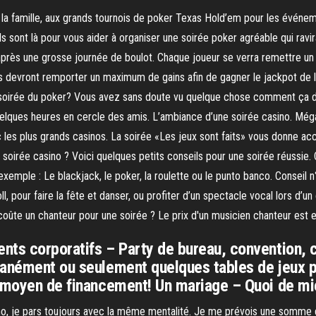
 la famille, aux grands tournois de poker Texas Hold’em pour les événem
s sont là pour vous aider à organiser une soirée poker agréable qui ravir
près une grosse journée de boulot. Chaque joueur se verra remettre un 
és devront remporter un maximum de gains afin de gagner le jackpot de l
 soirée du poker? Vous avez sans doute vu quelque chose comment ça dan
elques heures en cercle des amis. L’ambiance d’une soirée casino. Még
les plus grands casinos. La soirée «Les jeux sont faits» vous donne accè
soirée casino ? Voici quelques petits conseils pour une soirée réussie. 
 exemple : Le blackjack, le poker, la roulette ou le punto banco. Conseil
ll, pour faire la fête et danser, ou profiter d’un spectacle vocal lors d’un
n coûte un chanteur pour une soirée ? Le prix d'un musicien chanteur es
nts corporatifs – Party de bureau, convention, 
tanément ou seulement quelques tables de jeux p
t moyen de financement! Un mariage – Quoi de mi
no, je pars toujours avec la même mentalité. Je me prévois une somme 