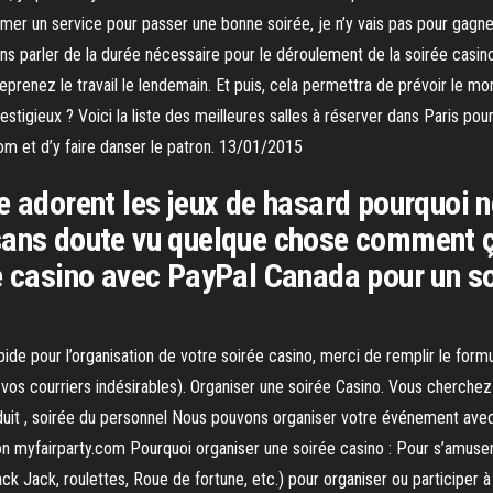
mer un service pour passer une bonne soirée, je n’y vais pas pour gagne
lons parler de la durée nécessaire pour le déroulement de la soirée casi
 reprenez le travail le lendemain. Et puis, cela permettra de prévoir le m
estigieux ? Voici la liste des meilleures salles à réserver dans Paris pou
om et d’y faire danser le patron. 13/01/2015
e adorent les jeux de hasard pourquoi n
sans doute vu quelque chose comment ç
e casino avec PayPal Canada pour un so
apide pour l’organisation de votre soirée casino, merci de remplir le fo
os courriers indésirables). Organiser une soirée Casino. Vous cherchez 
duit , soirée du personnel Nous pouvons organiser votre événement avec 
t on myfairparty.com Pourquoi organiser une soirée casino : Pour s’amuser 
ck Jack, roulettes, Roue de fortune, etc.) pour organiser ou participer 