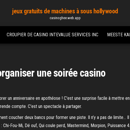
jeux gratuits de machines à sous hollywood
casinoghee.web.app
CROUPIER DE CASINO INTEVALUE SERVICES INC
MEESTE KA
rganiser une soirée casino
rer un anniversaire en apothéose ! C'est une surprise facile à mettre en 
 rende compte. C'est un spectacle à partager.
ement coucher deux bancs pour former une piste. Il n’y a pas de limite… 
res : Chi-Fou-Mi, Dé ouf, Qui coule perd, Mastermind, Morpion, Puissance