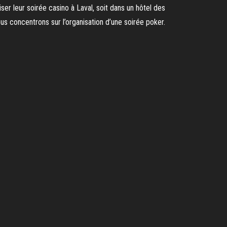
er leur soirée casino à Laval, soit dans un hôtel des
s concentrons sur l’organisation d’une soirée poker.