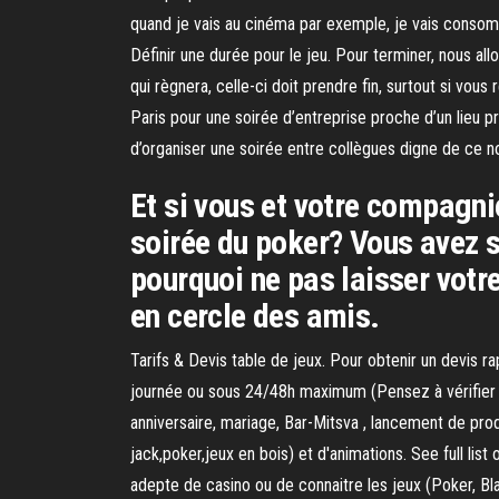
quand je vais au cinéma par exemple, je vais consom
Définir une durée pour le jeu. Pour terminer, nous al
qui règnera, celle-ci doit prendre fin, surtout si vous
Paris pour une soirée d’entreprise proche d’un lieu pr
d’organiser une soirée entre collègues digne de ce n
Et si vous et votre compagni
soirée du poker? Vous avez 
pourquoi ne pas laisser votr
en cercle des amis.
Tarifs & Devis table de jeux. Pour obtenir un devis r
journée ou sous 24/48h maximum (Pensez à vérifier v
anniversaire, mariage, Bar-Mitsva , lancement de pro
jack,poker,jeux en bois) et d'animations. See full lis
adepte de casino ou de connaitre les jeux (Poker, Bla