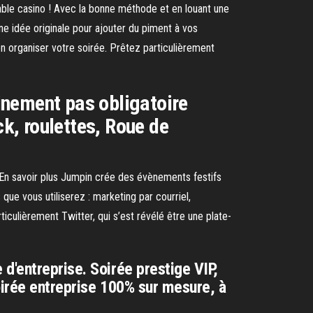
table casino ! Avec la bonne méthode et en louant une
une idée originale pour ajouter du piment à vos
n organiser votre soirée. Prêtez particulièrement
ainement pas obligatoire
ck, roulettes, Roue de
 En savoir plus Jumpin crée des évènements festifs
ue vous utiliserez : marketing par courriel,
rticulièrement Twitter, qui s’est révélé être une plate-
d'entreprise. Soirée prestige VIP,
oirée entreprise 100% sur mesure, à