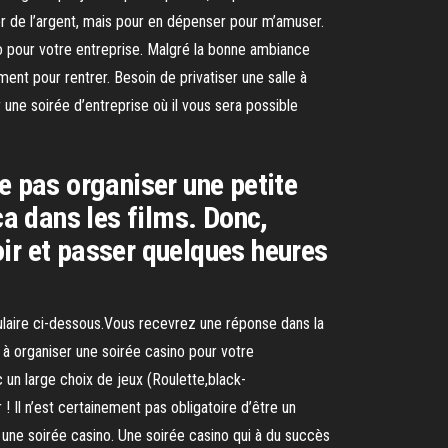
r de l’argent, mais pour en dépenser pour m’amuser.
no pour votre entreprise. Malgré la bonne ambiance
oment pour rentrer. Besoin de privatiser une salle à
r une soirée d’entreprise où il vous sera possible
e pas organiser une petite
a dans les films. Donc,
ir et passer quelques heures
rmulaire ci-dessous.Vous recevrez une réponse dans la
à organiser une soirée casino pour votre
un large choix de jeux (Roulette,black-
! Il n’est certainement pas obligatoire d’être un
à une soirée casino. Une soirée casino qui à du succès